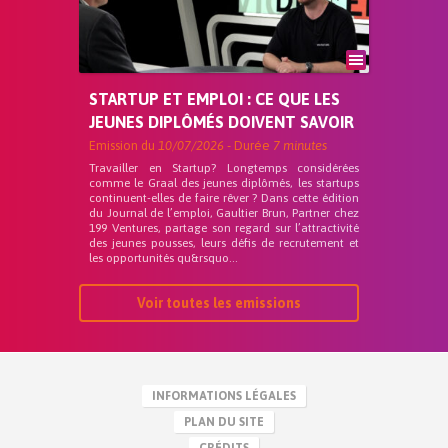
STARTUP ET EMPLOI : CE QUE LES
JEUNES DIPLÔMÉS DOIVENT SAVOIR
Emission du
10/07/2026
- Durée
7 minutes
Travailler en Startup? Longtemps considérées
comme le Graal des jeunes diplômés, les startups
continuent-elles de faire rêver ? Dans cette édition
du Journal de l’emploi, Gaultier Brun, Partner chez
199 Ventures, partage son regard sur l’attractivité
des jeunes pousses, leurs défis de recrutement et
les opportunités qu&rsquo...
Voir toutes les emissions
INFORMATIONS LÉGALES
PLAN DU SITE