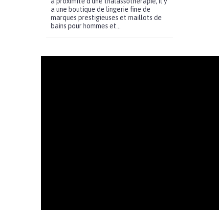
à proximité d’une thalassothérapie, il y
a une boutique de lingerie fine de
marques prestigieuses et maillots de
bains pour hommes et...