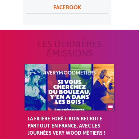
FACEBOOK
LES DERNIÈRES
ÉMISSIONS
LA FILIÈRE FORÊT-BOIS RECRUTE
PARTOUT EN FRANCE, AVEC LES
JOURNÉES VERY WOOD MÉTIERS !