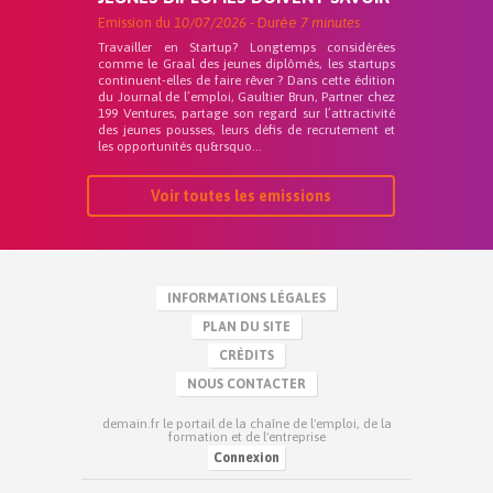
Emission du
10/07/2026
- Durée
7 minutes
Travailler en Startup? Longtemps considérées
comme le Graal des jeunes diplômés, les startups
continuent-elles de faire rêver ? Dans cette édition
du Journal de l’emploi, Gaultier Brun, Partner chez
199 Ventures, partage son regard sur l’attractivité
des jeunes pousses, leurs défis de recrutement et
les opportunités qu&rsquo...
Voir toutes les emissions
INFORMATIONS LÉGALES
PLAN DU SITE
CRÉDITS
NOUS CONTACTER
demain.fr le portail de la chaîne de l'emploi, de la
formation et de l'entreprise
Connexion