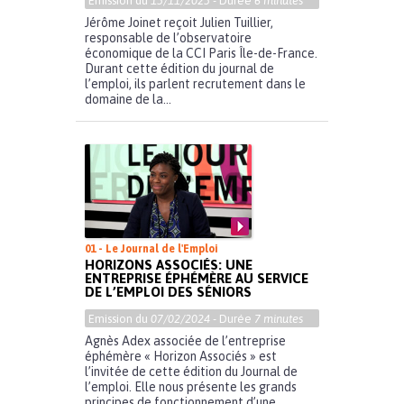
Emission du
13/11/2023
- Durée
6 minutes
Jérôme Joinet reçoit Julien Tuillier,
responsable de l’observatoire
économique de la CCI Paris Île-de-France.
Durant cette édition du journal de
l’emploi, ils parlent recrutement dans le
domaine de la...
01 - Le Journal de l'Emploi
HORIZONS ASSOCIÉS: UNE
ENTREPRISE ÉPHÉMÈRE AU SERVICE
DE L’EMPLOI DES SÉNIORS
Emission du
07/02/2024
- Durée
7 minutes
Agnès Adex associée de l’entreprise
éphémère « Horizon Associés » est
l’invitée de cette édition du Journal de
l’emploi. Elle nous présente les grands
principes de fonctionnement d’une