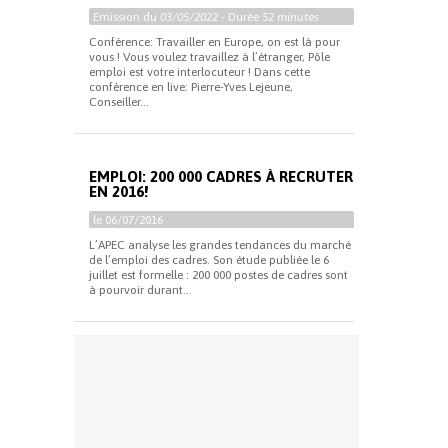
Emission du
03/05/2022
- Durée
52 minutes
Conférence: Travailler en Europe, on est là pour
vous ! Vous voulez travaillez à l’étranger, Pôle
emploi est votre interlocuteur ! Dans cette
conférence en live: Pierre-Yves Lejeune,
Conseiller...
EMPLOI: 200 000 CADRES À RECRUTER
EN 2016!
le 06/07/2016
L’APEC analyse les grandes tendances du marché
de l’emploi des cadres. Son étude publiée le 6
juillet est formelle : 200 000 postes de cadres sont
à pourvoir durant...