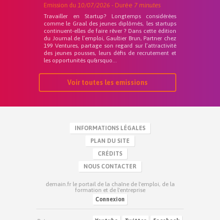
Emission du
10/07/2026
- Durée
7 minutes
Travailler en Startup? Longtemps considérées
comme le Graal des jeunes diplômés, les startups
continuent-elles de faire rêver ? Dans cette édition
du Journal de l’emploi, Gaultier Brun, Partner chez
199 Ventures, partage son regard sur l’attractivité
des jeunes pousses, leurs défis de recrutement et
les opportunités qu&rsquo...
Voir toutes les emissions
INFORMATIONS LÉGALES
PLAN DU SITE
CRÉDITS
NOUS CONTACTER
demain.fr le portail de la chaîne de l'emploi, de la
formation et de l'entreprise
Connexion