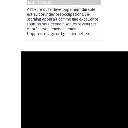
le 27/10/2023
À l’heure où le développement durable
est au cœur des préoccupations, l’e-
learning apparaît comme une excellente
solution pour économiser les ressources
et préserver l’environnement.
L’apprentissage en ligne permet en...