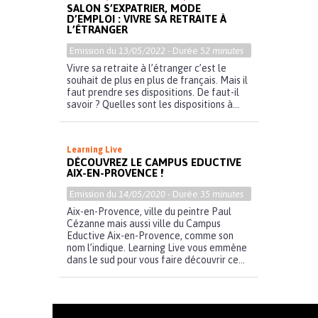
SALON S’EXPATRIER, MODE
D’EMPLOI : VIVRE SA RETRAITE À
L’ÉTRANGER
Emission du
13/05/2022
- Durée
52 minutes
Vivre sa retraite à l’étranger c’est le
souhait de plus en plus de français. Mais il
faut prendre ses dispositions. De faut-il
savoir ? Quelles sont les dispositions à...
Learning Live
DÉCOUVREZ LE CAMPUS EDUCTIVE
AIX-EN-PROVENCE !
Emission du
14/05/2020
- Durée
35 minutes
Aix-en-Provence, ville du peintre Paul
Cézanne mais aussi ville du Campus
Eductive Aix-en-Provence, comme son
nom l’indique. Learning Live vous emmène
dans le sud pour vous faire découvrir ce...