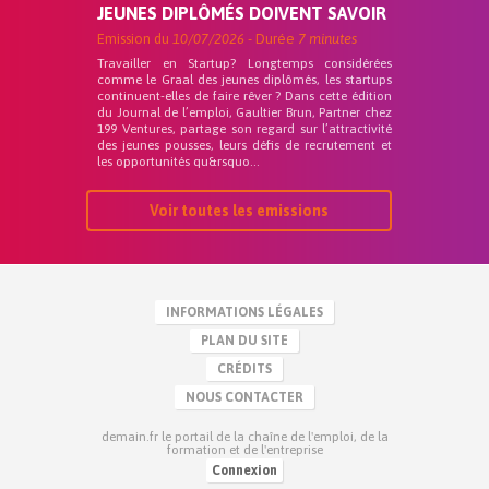
JEUNES DIPLÔMÉS DOIVENT SAVOIR
Emission du
10/07/2026
- Durée
7 minutes
Travailler en Startup? Longtemps considérées
comme le Graal des jeunes diplômés, les startups
continuent-elles de faire rêver ? Dans cette édition
du Journal de l’emploi, Gaultier Brun, Partner chez
199 Ventures, partage son regard sur l’attractivité
des jeunes pousses, leurs défis de recrutement et
les opportunités qu&rsquo...
Voir toutes les emissions
INFORMATIONS LÉGALES
PLAN DU SITE
CRÉDITS
NOUS CONTACTER
demain.fr le portail de la chaîne de l'emploi, de la
formation et de l'entreprise
Connexion