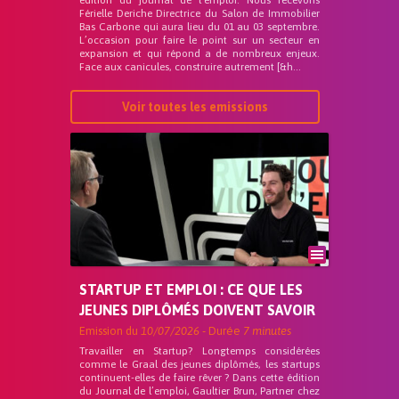
édition du journal de l’emploi. Nous recevons
Férielle Deriche Directrice du Salon de Immobilier
Bas Carbone qui aura lieu du 01 au 03 septembre.
L’occasion pour faire le point sur un secteur en
expansion et qui répond a de nombreux enjeux.
Face aux canicules, construire autrement [&h...
Voir toutes les emissions
STARTUP ET EMPLOI : CE QUE LES
JEUNES DIPLÔMÉS DOIVENT SAVOIR
Emission du
10/07/2026
- Durée
7 minutes
Travailler en Startup? Longtemps considérées
comme le Graal des jeunes diplômés, les startups
continuent-elles de faire rêver ? Dans cette édition
du Journal de l’emploi, Gaultier Brun, Partner chez