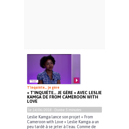
T’inquiète… je gère
« T’INQUIÈTE… JE GÈRE » AVEC LESLIE
KAMGA DE FROM CAMEROON WITH
LOVE
le
14/06/2018
- Durée
5 minutes
Leslie Kamga lance son projet « From
Cameroon with Love » Leslie Kamga a un
peu tardé à se jeter à l’eau. Comme de