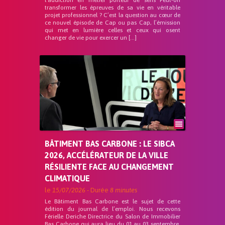
l’addiction en métier porteur de sens Peut-on
transformer les épreuves de sa vie en véritable
projet professionnel ? C’est la question au cœur de
ce nouvel épisode de Cap ou pas Cap, l’émission
qui met en lumière celles et ceux qui osent
changer de vie pour exercer un […]
BÂTIMENT BAS CARBONE : LE SIBCA
2026, ACCÉLÉRATEUR DE LA VILLE
RÉSILIENTE FACE AU CHANGEMENT
CLIMATIQUE
le
15/07/2026
- Durée
8 minutes
Le Bâtiment Bas Carbone est le sujet de cette
édition du journal de l’emploi. Nous recevons
Férielle Deriche Directrice du Salon de Immobilier
Bas Carbone qui aura lieu du 01 au 03 septembre.