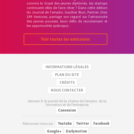
comme le Graal des jeunes diplômés, les startups
continuent-elles de faire rêver ? Dans cette édition
du Journal de l’emploi, Gaultier Brun, Partner chez
199 Ventures, partage son regard sur l’attractivité
des jeunes pousses, leurs défis de recrutement et
les opportunités qu&rsquo...
Voir toutes les emissions
INFORMATIONS LÉGALES
PLAN DU SITE
CRÉDITS
NOUS CONTACTER
demain.fr le portail de la chaîne de l'emploi, de la
formation et de l'entreprise
Connexion
Retrouvez-nous sur :
Youtube
Twitter
Facebook
Google+
Dailymotion