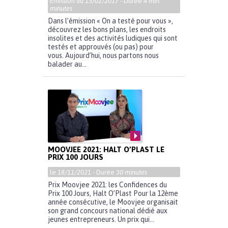
Emission du
15/02/2017
- Durée
4 min
minutes
Dans l’émission « On a testé pour vous »,
découvrez les bons plans, les endroits
insolites et des activités ludiques qui sont
testés et approuvés (ou pas) pour
vous. Aujourd’hui, nous partons nous
balader au...
MOOVJEE 2021: HALT O’PLAST LE
PRIX 100 JOURS
le
18/11/2021
- Durée
30 minutes
Prix Moovjee 2021: les Confidences du
Prix 100 Jours, Halt O’Plast Pour la 12ème
année consécutive, le Moovjee organisait
son grand concours national dédié aux
jeunes entrepreneurs. Un prix qui...