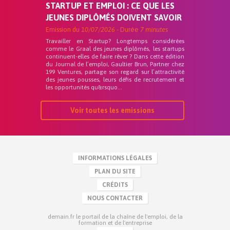
STARTUP ET EMPLOI : CE QUE LES
JEUNES DIPLÔMÉS DOIVENT SAVOIR
Emission du
10/07/2026
- Durée
7 minutes
Travailler en Startup? Longtemps considérées
comme le Graal des jeunes diplômés, les startups
continuent-elles de faire rêver ? Dans cette édition
du Journal de l’emploi, Gaultier Brun, Partner chez
199 Ventures, partage son regard sur l’attractivité
des jeunes pousses, leurs défis de recrutement et
les opportunités qu&rsquo...
Voir toutes les emissions
INFORMATIONS LÉGALES
PLAN DU SITE
CRÉDITS
NOUS CONTACTER
demain.fr le portail de la chaîne de l'emploi, de la
formation et de l'entreprise