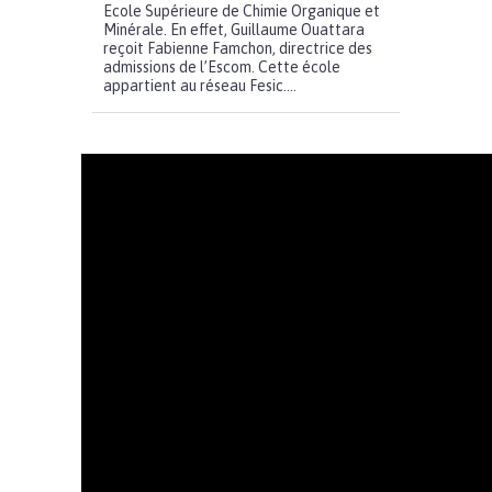
Ecole Supérieure de Chimie Organique et
Minérale. En effet, Guillaume Ouattara
reçoit Fabienne Famchon, directrice des
admissions de l’Escom. Cette école
appartient au réseau Fesic....