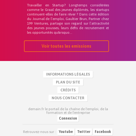
Travailler en Startup? Longtemps considérées
comme le Graal des jeunes diplômés, les startups
continuent-elles de faire rêver ? Dans cette édition
du Journal de l’emploi, Gaultier Brun, Partner chez
199 Ventures, partage son regard sur l’attractivité
des jeunes pousses, leurs défis de recrutement et
les opportunités qu&rsquo...
Voir toutes les emissions
INFORMATIONS LÉGALES
PLAN DU SITE
CRÉDITS
NOUS CONTACTER
demain.fr le portail de la chaîne de l'emploi, de la
formation et de l'entreprise
Connexion
Retrouvez-nous sur :
Youtube
Twitter
Facebook