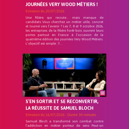
JOURNÉES VERY WOOD MÉTIERS !
Emission du
20/07/2026
Une filière qui recrute… mais manque de
candidats Vous cherchez un métier utile, concret
et tourné vers l’avenir ? Les 7, 8 et 9 octobre 2026,
les entreprises de la filière forêt-bois ouvrent leurs
portes partout en France à l’occasion de la
quatrième édition des journées Very Wood Métiers.
L’objectif est simple : f...
S’EN SORTIR ET SE RECONVERTIR,
LA RÉUSSITE DE SAMUEL BLOCH
Emission du
16/07/2026
- Durée
30 minutes
Samuel Bloch a transformé son combat contre
l’addiction en métier porteur de sens Peut-on