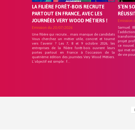
LA FILIÈRE FORÊT-BOIS RECRUTE
S’EN S
PARTOUT EN FRANCE, AVEC LES
RÉUSSI
JOURNÉES VERY WOOD MÉTIERS !
Emission 
Emission du
20/07/2026
Samuel B
l’addicti
Une filière qui recrute… mais manque de candidats
transform
Vous cherchez un métier utile, concret et tourné
projet pro
vers l’avenir ? Les 7, 8 et 9 octobre 2026, les
ce nouvel
entreprises de la filière forêt-bois ouvrent leurs
qui met en
portes partout en France à l’occasion de la
de vie pou
quatrième édition des journées Very Wood Métiers.
L’objectif est simple : f...