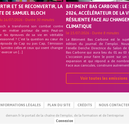
ORTIR ET SE RECONVERTIR, LA
BÂTIMENT BAS CARBONE : LE 
TE DE SAMUEL BLOCH
2026, ACCÉLÉRATEUR DE LA V
RÉSILIENTE FACE AU CHANG
du
16/07/2026
- Durée
30 minutes
CLIMATIQUE
loch a transformé son combat contre
on en métier porteur de sens Peut-on
le
15/07/2026
- Durée
8 minutes
er les épreuves de sa vie en véritable
fessionnel ? C’est la question au cœur de
Le Bâtiment Bas Carbone est le suje
 épisode de Cap ou pas Cap, l’émission
édition du journal de l’emploi. Nou
 lumière celles et ceux qui osent changer
Férielle Deriche Directrice du Salon de
r exercer un […]
Bas Carbone qui aura lieu du 01 au 03 
L’occasion pour faire le point sur un 
expansion et qui répond a de nombre
Face aux canicules, construire autrement 
Voir toutes les emissions
INFORMATIONS LÉGALES
PLAN DU SITE
CRÉDITS
NOUS CONTACTE
demain.fr le portail de la chaîne de l'emploi, de la formation et de l'entreprise
Connexion