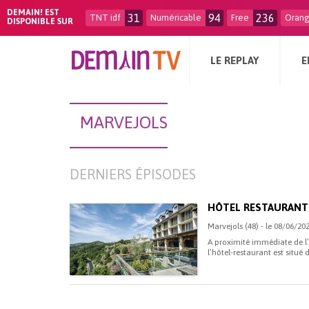
DEMAIN! EST
31
94
236
TNT idf
Numéricable
Free
Oran
DISPONIBLE SUR
LE REPLAY
E
MARVEJOLS
DERNIERS ÉPISODES
HÔTEL RESTAURANT
Marvejols (48) - le 08/06/20
A proximité immédiate de l’
l’hôtel-restaurant est situé 