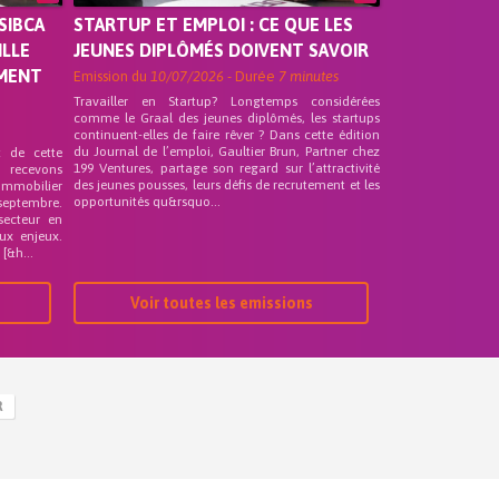
SIBCA
STARTUP ET EMPLOI : CE QUE LES
ILLE
JEUNES DIPLÔMÉS DOIVENT SAVOIR
EMENT
Emission du
10/07/2026
- Durée
7 minutes
Travailler en Startup? Longtemps considérées
comme le Graal des jeunes diplômés, les startups
continuent-elles de faire rêver ? Dans cette édition
du Journal de l’emploi, Gaultier Brun, Partner chez
t de cette
199 Ventures, partage son regard sur l’attractivité
s recevons
des jeunes pousses, leurs défis de recrutement et les
 Immobilier
opportunités qu&rsquo...
septembre.
secteur en
ux enjeux.
[&h...
Voir toutes les emissions
R