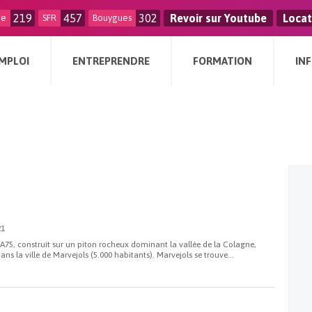
219
457
302
Revoir sur Youtube
Locat
ge
SFR
Bouygues
MPLOI
ENTREPRENDRE
FORMATION
IN
21
A75, construit sur un piton rocheux dominant la vallée de la Colagne,
dans la ville de Marvejols (5.000 habitants). Marvejols se trouve...