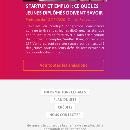
STARTUP ET EMPLOI : CE QUE LES
JEUNES DIPLÔMÉS DOIVENT SAVOIR
Emission du
10/07/2026
- Durée
7 minutes
Travailler en Startup? Longtemps considérées
comme le Graal des jeunes diplômés, les startups
continuent-elles de faire rêver ? Dans cette édition
du Journal de l’emploi, Gaultier Brun, Partner chez
199 Ventures, partage son regard sur l’attractivité
des jeunes pousses, leurs défis de recrutement et
les opportunités qu&rsquo...
Voir toutes les emissions
INFORMATIONS LÉGALES
PLAN DU SITE
CRÉDITS
NOUS CONTACTER
demain.fr le portail de la chaîne de l'emploi, de la
formation et de l'entreprise