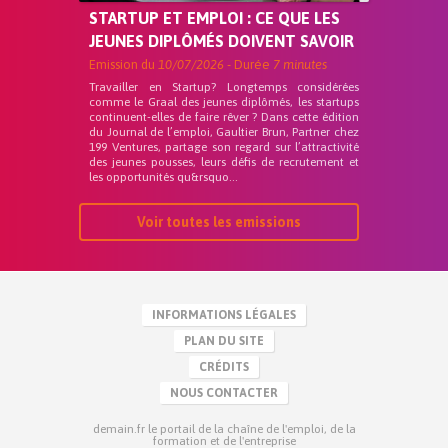
STARTUP ET EMPLOI : CE QUE LES
JEUNES DIPLÔMÉS DOIVENT SAVOIR
Emission du
10/07/2026
- Durée
7 minutes
Travailler en Startup? Longtemps considérées
comme le Graal des jeunes diplômés, les startups
continuent-elles de faire rêver ? Dans cette édition
du Journal de l’emploi, Gaultier Brun, Partner chez
199 Ventures, partage son regard sur l’attractivité
des jeunes pousses, leurs défis de recrutement et
les opportunités qu&rsquo...
Voir toutes les emissions
INFORMATIONS LÉGALES
PLAN DU SITE
CRÉDITS
NOUS CONTACTER
demain.fr le portail de la chaîne de l'emploi, de la
formation et de l'entreprise