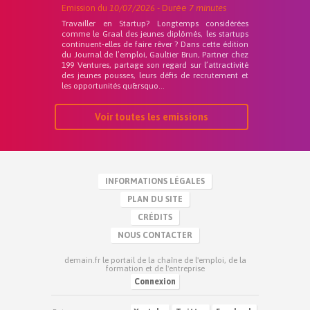
Emission du
10/07/2026
- Durée
7 minutes
Travailler en Startup? Longtemps considérées
comme le Graal des jeunes diplômés, les startups
continuent-elles de faire rêver ? Dans cette édition
du Journal de l’emploi, Gaultier Brun, Partner chez
199 Ventures, partage son regard sur l’attractivité
des jeunes pousses, leurs défis de recrutement et
les opportunités qu&rsquo...
Voir toutes les emissions
INFORMATIONS LÉGALES
PLAN DU SITE
CRÉDITS
NOUS CONTACTER
demain.fr le portail de la chaîne de l'emploi, de la
formation et de l'entreprise
Connexion