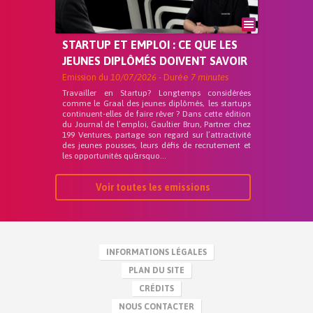
STARTUP ET EMPLOI : CE QUE LES
JEUNES DIPLÔMÉS DOIVENT SAVOIR
Emission du
10/07/2026
- Durée
7 minutes
Travailler en Startup? Longtemps considérées
comme le Graal des jeunes diplômés, les startups
continuent-elles de faire rêver ? Dans cette édition
du Journal de l’emploi, Gaultier Brun, Partner chez
199 Ventures, partage son regard sur l’attractivité
des jeunes pousses, leurs défis de recrutement et
les opportunités qu&rsquo...
Voir toutes les emissions
INFORMATIONS LÉGALES
PLAN DU SITE
CRÉDITS
NOUS CONTACTER