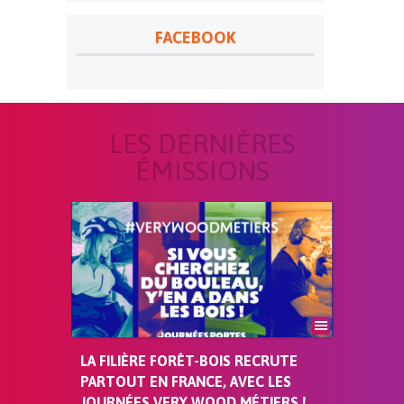
FACEBOOK
LES DERNIÈRES
ÉMISSIONS
LA FILIÈRE FORÊT-BOIS RECRUTE
PARTOUT EN FRANCE, AVEC LES
JOURNÉES VERY WOOD MÉTIERS !