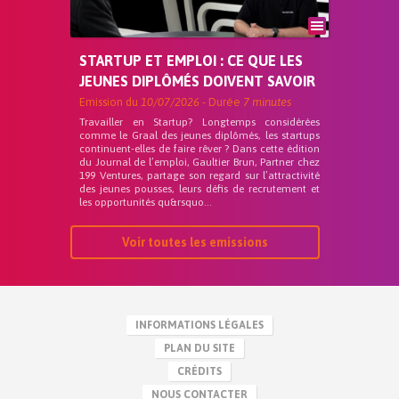
STARTUP ET EMPLOI : CE QUE LES
JEUNES DIPLÔMÉS DOIVENT SAVOIR
Emission du
10/07/2026
- Durée
7 minutes
Travailler en Startup? Longtemps considérées
comme le Graal des jeunes diplômés, les startups
continuent-elles de faire rêver ? Dans cette édition
du Journal de l’emploi, Gaultier Brun, Partner chez
199 Ventures, partage son regard sur l’attractivité
des jeunes pousses, leurs défis de recrutement et
les opportunités qu&rsquo...
Voir toutes les emissions
INFORMATIONS LÉGALES
PLAN DU SITE
CRÉDITS
NOUS CONTACTER