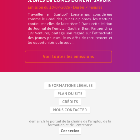
JEUNES DIPLÔMÉS DOIVENT SAVOIR
Emission du
10/07/2026
- Durée
7 minutes
Travailler en Startup? Longtemps considérées
comme le Graal des jeunes diplômés, les startups
continuent-elles de faire rêver ? Dans cette édition
du Journal de l’emploi, Gaultier Brun, Partner chez
199 Ventures, partage son regard sur l’attractivité
des jeunes pousses, leurs défis de recrutement et
les opportunités qu&rsquo...
Voir toutes les emissions
INFORMATIONS LÉGALES
PLAN DU SITE
CRÉDITS
NOUS CONTACTER
demain.fr le portail de la chaîne de l'emploi, de la
formation et de l'entreprise
Connexion