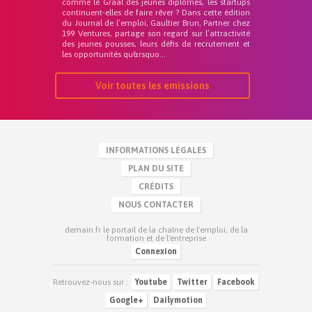
comme le Graal des jeunes diplômés, les startups
continuent-elles de faire rêver ? Dans cette édition
du Journal de l’emploi, Gaultier Brun, Partner chez
199 Ventures, partage son regard sur l’attractivité
des jeunes pousses, leurs défis de recrutement et
les opportunités qu&rsquo...
Voir toutes les emissions
INFORMATIONS LÉGALES
PLAN DU SITE
CRÉDITS
NOUS CONTACTER
demain.fr le portail de la chaîne de l'emploi, de la
formation et de l'entreprise
Connexion
Retrouvez-nous sur :
Youtube
Twitter
Facebook
Google+
Dailymotion