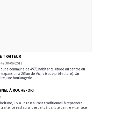
E TRAITEUR
 - le 30/08/2016
st une commune de 4971 habitants située au centre du
e expansion à 28 km de Vichy (sous-préfecture). Un
ite, une boulangerie...
NNEL À ROCHEFORT
9
ritime, il y a un restaurant traditionnel à reprendre
traite. Le restaurant est situé dans le centre ville face