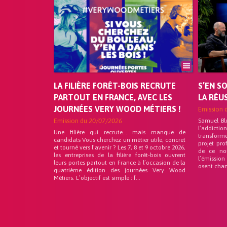
LA FILIÈRE FORÊT-BOIS RECRUTE
S’EN S
PARTOUT EN FRANCE, AVEC LES
LA RÉU
JOURNÉES VERY WOOD MÉTIERS !
Emission 
Emission du
20/07/2026
Samuel Bl
l’addicti
Une filière qui recrute… mais manque de
transforme
candidats Vous cherchez un métier utile, concret
projet pro
et tourné vers l’avenir ? Les 7, 8 et 9 octobre 2026,
de ce no
les entreprises de la filière forêt-bois ouvrent
l’émission
leurs portes partout en France à l’occasion de la
osent chan
quatrième édition des journées Very Wood
Métiers. L’objectif est simple : f...