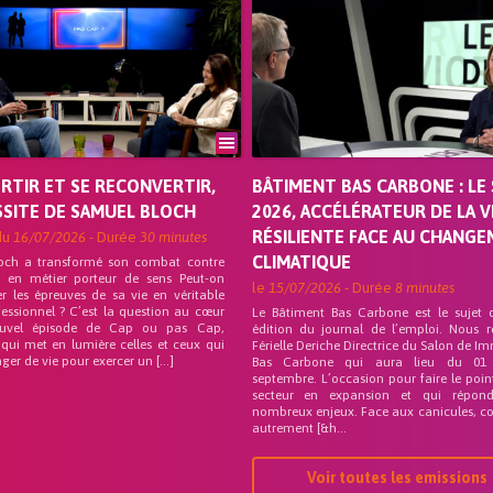
ORTIR ET SE RECONVERTIR,
BÂTIMENT BAS CARBONE : LE 
SSITE DE SAMUEL BLOCH
2026, ACCÉLÉRATEUR DE LA V
RÉSILIENTE FACE AU CHANG
du
16/07/2026
- Durée
30 minutes
CLIMATIQUE
och a transformé son combat contre
on en métier porteur de sens Peut-on
le
15/07/2026
- Durée
8 minutes
r les épreuves de sa vie en véritable
fessionnel ? C’est la question au cœur
Le Bâtiment Bas Carbone est le sujet 
uvel épisode de Cap ou pas Cap,
édition du journal de l’emploi. Nous 
 qui met en lumière celles et ceux qui
Férielle Deriche Directrice du Salon de Im
ger de vie pour exercer un […]
Bas Carbone qui aura lieu du 01
septembre. L’occasion pour faire le poin
secteur en expansion et qui répo
nombreux enjeux. Face aux canicules, co
autrement [&h...
Voir toutes les emissions