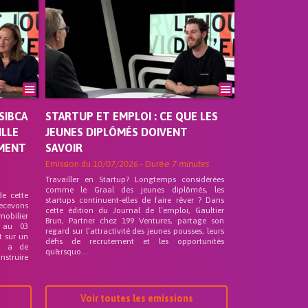
SIBCA
STARTUP ET EMPLOI : CE QUE LES
ILLE
JEUNES DIPLÔMÉS DOIVENT
EMENT
SAVOIR
Emission du
10/07/2026
- Durée
7 minutes
Travailler en Startup? Longtemps considérées
comme le Graal des jeunes diplômés, les
de cette
startups continuent-elles de faire rêver ? Dans
recevons
cette édition du Journal de l’emploi, Gaultier
mobilier
Brun, Partner chez 199 Ventures, partage son
 au 03
regard sur l’attractivité des jeunes pousses, leurs
t sur un
défis de recrutement et les opportunités
nd a de
qu&rsquo...
nstruire
Voir toutes les emissions