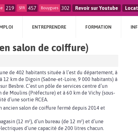
219
457
302
Revoir sur Youtube
Locat
ge
SFR
Bouygues
MPLOI
ENTREPRENDRE
FORMATION
IN
en salon de coiffure)
ne de 402 habitants située à l’est du département, à
à 12 km de Digoin (Saône-et-Loire, 9 000 habitants) à
ur Besbre. C’est un pôle de services centre d’un
m de Moulins (Préfecture) et à 60 km de Vichy (sous-
ité d’une sortie RCEA.
un ancien salon de coiffure fermé depuis 2014 et
agasin (12 m²), d’un bureau (de 12 m²) et d’une
lectriques d’une capacité de 200 litres chacun.