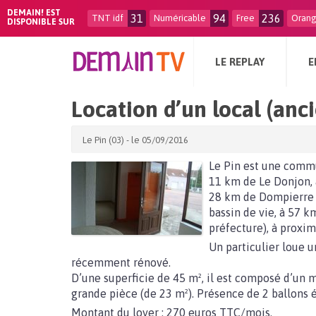
DEMAIN! EST
31
94
236
TNT idf
Numéricable
Free
Oran
DISPONIBLE SUR
LE REPLAY
E
Location d’un local (anci
Le Pin (03) - le 05/09/2016
Le Pin est une commu
11 km de Le Donjon, 
28 km de Dompierre s
bassin de vie, à 57 k
préfecture), à proxim
Un particulier loue 
récemment rénové.
D’une superficie de 45 m², il est composé d’un m
grande pièce (de 23 m²). Présence de 2 ballons é
Montant du loyer : 270 euros TTC/mois.