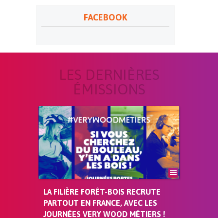
FACEBOOK
LES DERNIÈRES
ÉMISSIONS
LA FILIÈRE FORÊT-BOIS RECRUTE
PARTOUT EN FRANCE, AVEC LES
JOURNÉES VERY WOOD MÉTIERS !