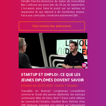
Férielle Deriche Directrice du Salon de Immobilier
Bas Carbone qui aura lieu du 01 au 03 septembre.
L’occasion pour faire le point sur un secteur en
expansion et qui répond a de nombreux enjeux.
Face aux canicules, construire autrement [&h...
Voir toutes les emissions
STARTUP ET EMPLOI : CE QUE LES
JEUNES DIPLÔMÉS DOIVENT SAVOIR
Emission du
10/07/2026
- Durée
7 minutes
Travailler en Startup? Longtemps considérées
comme le Graal des jeunes diplômés, les startups
continuent-elles de faire rêver ? Dans cette édition
du Journal de l’emploi, Gaultier Brun, Partner chez
199 Ventures, partage son regard sur l’attractivité