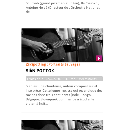
Soumah (grand jazzman guinéen), Ba Cissoko ,
Antoine Hervé (Directeur de l’Orchestre National
de...
ZikSpotting : Portraits Sauvages
SIÂN POTTOK
Emission du
09/07/2013
- Durée
10:58 minutes
Siân est une chanteuse, auteur compositeur et
interprète. Cette jeune métisse qui revendique des
racines dans trois continents (Inde, Congo,
Belgique, Slovaquie), commence à étudier le
violon à huit...