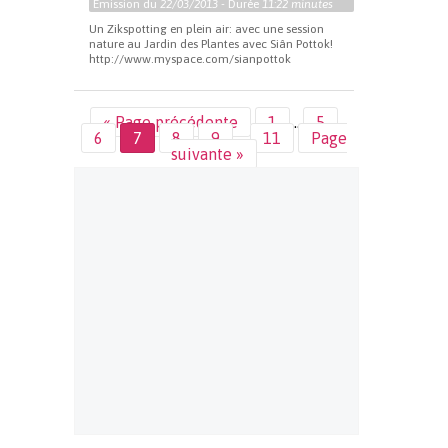
Emission du
22/03/2013
- Durée
11:22 minutes
Un Zikspotting en plein air: avec une session
nature au Jardin des Plantes avec Siân Pottok!
http://www.myspace.com/sianpottok
« Page précédente
1
…
5
6
7
8
9
…
11
Page
suivante »