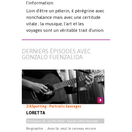
l’information.
Loin d’être un pèlerin, il pérégrine avec
nonchalance mais avec une certitude
vitale ; la musique, l’art et les
voyages sont un véritable trait d’union.
DERNIERS ÉPISODES AVEC
GONZALO FUENZALIDA
ZikSpotting : Portraits Sauvages
LORETTA
Emission du
11/03/2014
- Durée
14:03 minutes
Biographie … Assis là, seul, le cerveau encore