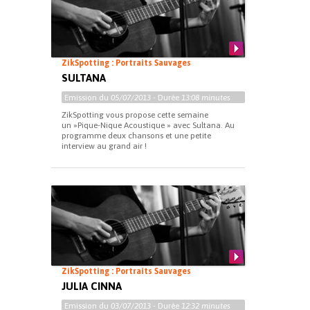
ZikSpotting : Portraits Sauvages
SULTANA
Emission du
05/07/2013
- Durée
13:08 minutes
ZikSpotting vous propose cette semaine
un »Pique-Nique Acoustique » avec Sultana. Au
programme deux chansons et une petite
interview au grand air !
ZikSpotting : Portraits Sauvages
JULIA CINNA
Emission du
03/07/2013
- Durée
12:32 minutes