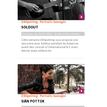
ZikSpotting : Portraits Sauvages
SOLDOUT
Emission du
22/03/2013
- Durée
13:26 minutes
Cette semaine ZikSpotting vous propose une
rencontre avec Soldout pendant les balances
avant leur concert à l’international le 5 mars
dernier www.soldout.be
ZikSpotting : Portraits Sauvages
SIÂN POTTOK