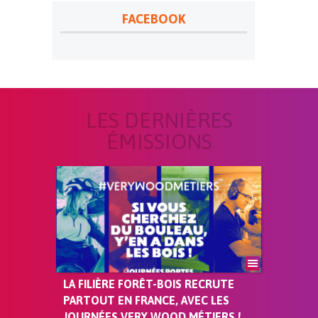
FACEBOOK
LES DERNIÈRES
ÉMISSIONS
LA FILIÈRE FORÊT-BOIS RECRUTE
PARTOUT EN FRANCE, AVEC LES
JOURNÉES VERY WOOD MÉTIERS !