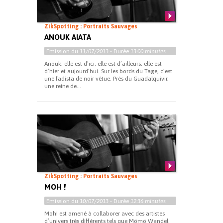
ZikSpotting : Portraits Sauvages
ANOUK AIATA
Emission du
11/07/2013
- Durée
13:00 minutes
Anouk, elle est d’ici, elle est d’ailleurs, elle est
d’hier et aujourd’hui. Sur les bords du Tage, c’est
une fadista de noir vêtue. Près du Guadalquivir,
une reine de...
ZikSpotting : Portraits Sauvages
MOH !
Emission du
10/07/2013
- Durée
12:36 minutes
Moh! est amené à collaborer avec des artistes
d’univers très différents tels que Mömö Wandel