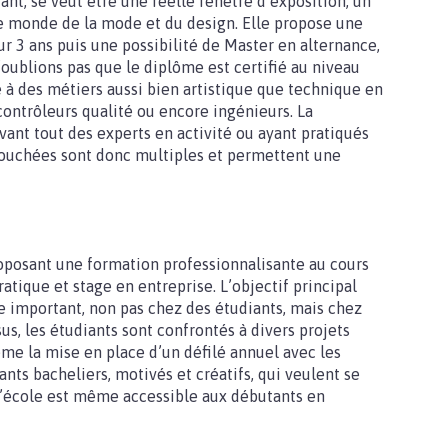
ant, se veut être une réelle fenêtre d’exposition, un
 le monde de la mode et du design. Elle propose une
r 3 ans puis une possibilité de Master en alternance,
’oublions pas que le diplôme est certifié au niveau
à des métiers aussi bien artistique que technique en
, contrôleurs qualité ou encore ingénieurs. La
vant tout des experts en activité ou ayant pratiqués
bouchées sont donc multiples et permettent une
roposant une formation professionnalisante au cours
atique et stage en entreprise. L’objectif principal
re important, non pas chez des étudiants, mais chez
rsus, les étudiants sont confrontés à divers projets
ême la mise en place d’un défilé annuel avec les
nts bacheliers, motivés et créatifs, qui veulent se
L’école est même accessible aux débutants en