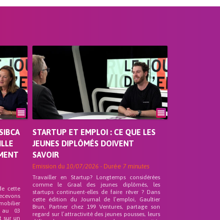
SIBCA
STARTUP ET EMPLOI : CE QUE LES
ILLE
JEUNES DIPLÔMÉS DOIVENT
EMENT
SAVOIR
Emission du
10/07/2026
- Durée
7 minutes
Travailler en Startup? Longtemps considérées
comme le Graal des jeunes diplômés, les
de cette
startups continuent-elles de faire rêver ? Dans
recevons
cette édition du Journal de l’emploi, Gaultier
mobilier
Brun, Partner chez 199 Ventures, partage son
 au 03
regard sur l’attractivité des jeunes pousses, leurs
t sur un