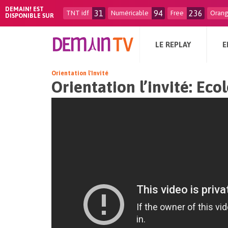
DEMAIN! EST
31
94
236
TNT idf
Numéricable
Free
Oran
DISPONIBLE SUR
LE REPLAY
E
Orientation l'Invité
Orientation l’invité: Ec