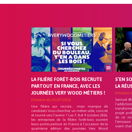
LA FILIÈRE FORÊT-BOIS RECRUTE
S’EN S
PARTOUT EN FRANCE, AVEC LES
LA RÉU
JOURNÉES VERY WOOD MÉTIERS !
Emission 
Emission du
20/07/2026
Samuel Bl
l’addicti
Une filière qui recrute… mais manque de
transforme
candidats Vous cherchez un métier utile, concret
projet pro
et tourné vers l’avenir ? Les 7, 8 et 9 octobre 2026,
de ce no
les entreprises de la filière forêt-bois ouvrent
l’émission
leurs portes partout en France à l’occasion de la
osent chan
quatrième édition des journées Very Wood