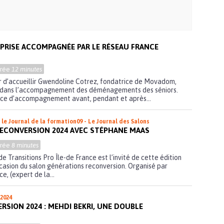
RISE ACCOMPAGNÉE PAR LE RÉSEAU FRANCE
urée
12 minutes
sir d’accueillir Gwendoline Cotrez, fondatrice de Movadom,
ée dans l’accompagnement des déménagements des séniors.
ce d’accompagnement avant, pendant et après...
- le Journal de la formation
09 - Le Journal des Salons
ECONVERSION 2024 AVEC STÉPHANE MAAS
urée
8 minutes
 Transitions Pro Île-de France est l’invité de cette édition
ccasion du salon générations reconversion. Organisé par
e, (expert de la...
 2024
SION 2024 : MEHDI BEKRI, UNE DOUBLE