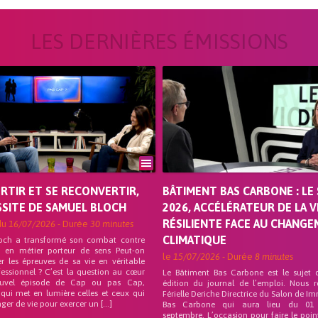
LES DERNIÈRES ÉMISSIONS
ORTIR ET SE RECONVERTIR,
BÂTIMENT BAS CARBONE : LE 
SSITE DE SAMUEL BLOCH
2026, ACCÉLÉRATEUR DE LA V
RÉSILIENTE FACE AU CHANG
du
16/07/2026
- Durée
30 minutes
CLIMATIQUE
och a transformé son combat contre
on en métier porteur de sens Peut-on
le
15/07/2026
- Durée
8 minutes
r les épreuves de sa vie en véritable
fessionnel ? C’est la question au cœur
Le Bâtiment Bas Carbone est le sujet 
uvel épisode de Cap ou pas Cap,
édition du journal de l’emploi. Nous 
 qui met en lumière celles et ceux qui
Férielle Deriche Directrice du Salon de Im
ger de vie pour exercer un […]
Bas Carbone qui aura lieu du 01
septembre. L’occasion pour faire le poin