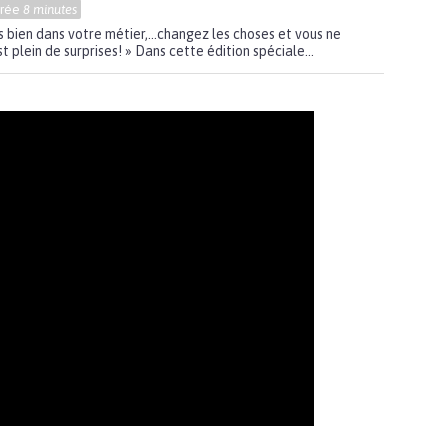
urée
8 minutes
as bien dans votre métier,…changez les choses et vous ne
t plein de surprises! » Dans cette édition spéciale...