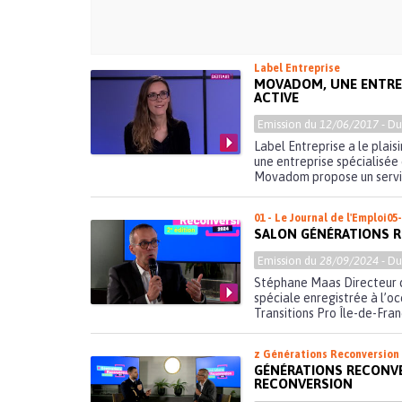
Label Entreprise
MOVADOM, UNE ENTREP
ACTIVE
Emission du
12/06/2017
- D
Label Entreprise a le plai
une entreprise spécialis
Movadom propose un servi
01 - Le Journal de l'Emploi
05
SALON GÉNÉRATIONS R
Emission du
28/09/2024
- D
Stéphane Maas Directeur de
spéciale enregistrée à l’o
Transitions Pro Île-de-Franc
z Générations Reconversion
GÉNÉRATIONS RECONVER
RECONVERSION