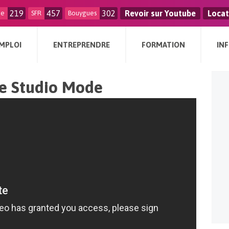
219
457
302
Revoir sur Youtube
Locat
ge
SFR
Bouygues
MPLOI
ENTREPRENDRE
FORMATION
IN
ole Studio Mode