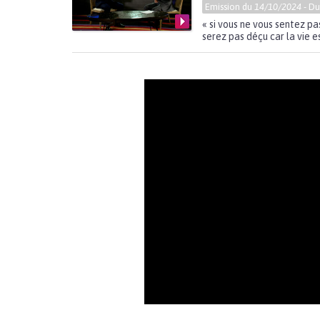
Emission du
14/10/2024
- D
« si vous ne vous sentez p
serez pas déçu car la vie es