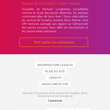
Emission du
10/07/2026
- Durée
7 minutes
Travailler en Startup? Longtemps considérées
comme le Graal des jeunes diplômés, les startups
continuent-elles de faire rêver ? Dans cette édition
du Journal de l’emploi, Gaultier Brun, Partner chez
199 Ventures, partage son regard sur l’attractivité
des jeunes pousses, leurs défis de recrutement et
les opportunités qu&rsquo...
Voir toutes les emissions
INFORMATIONS LÉGALES
PLAN DU SITE
CRÉDITS
NOUS CONTACTER
demain.fr le portail de la chaîne de l'emploi, de la
formation et de l'entreprise
Connexion