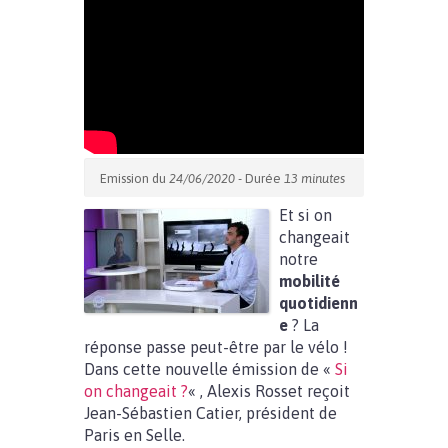
Emission du
24/06/2020
- Durée
13 minutes
Et si on
changeait
notre
mobilité
quotidienn
e
?
La
réponse passe peut-être par le vélo !
Dans cette nouvelle émission de «
Si
on changeait ?
« , Alexis Rosset reçoit
Jean-Sébastien Catier, président de
Paris en Selle.