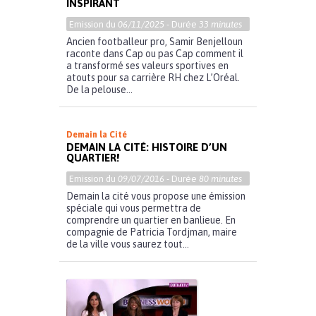
INSPIRANT
Emission du
06/11/2025
- Durée
33 minutes
Ancien footballeur pro, Samir Benjelloun
raconte dans Cap ou pas Cap comment il
a transformé ses valeurs sportives en
atouts pour sa carrière RH chez L’Oréal.
De la pelouse...
Demain la Cité
DEMAIN LA CITÉ: HISTOIRE D’UN
QUARTIER!
Emission du
09/07/2016
- Durée
80 minutes
Demain la cité vous propose une émission
spéciale qui vous permettra de
comprendre un quartier en banlieue. En
compagnie de Patricia Tordjman, maire
de la ville vous saurez tout...