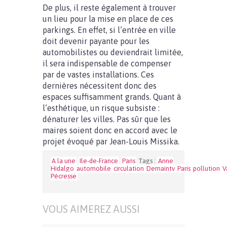
De plus, il reste également à trouver
un lieu pour la mise en place de ces
parkings. En effet, si l’entrée en ville
doit devenir payante pour les
automobilistes ou deviendrait limitée,
il sera indispensable de compenser
par de vastes installations. Ces
dernières nécessitent donc des
espaces suffisamment grands. Quant à
l’esthétique, un risque subsiste :
dénaturer les villes. Pas sûr que les
maires soient donc en accord avec le
projet évoqué par Jean-Louis Missika.
A la une
Ile-de-France
Paris
Tags :
Anne
Hidalgo
automobile
circulation
Demaintv
Paris
pollution
V
Pécresse
VOUS AIMEREZ AUSSI