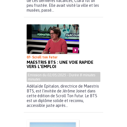
de ces dernières vacances, Clara fût un
peu frustée. Elle avait visité la ville et les
musées, passé...
07- Scroll ton Futur
MAESTRIS BTS : UNE VOIE RAPIDE
VERS L’EMPLOI
Emission du
02/05/2025
- Durée
8 minutes
minutes
Adélaïde Epitalon, directrice de Maestris
BTS, est l’invitée de Jérôme Joinet dans
cette édition de Scroll Ton Futur. Le BTS
est un diplôme solide et reconnu,
accessible juste après...