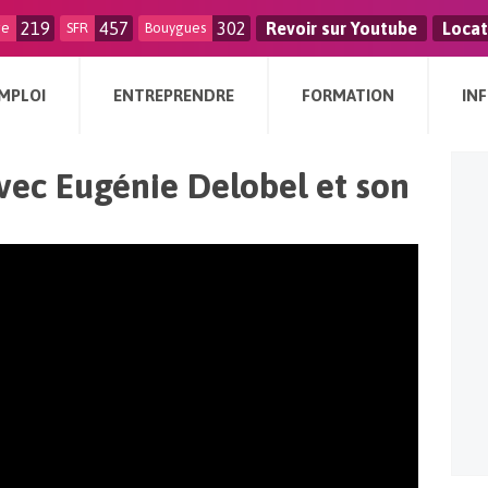
219
457
302
Revoir sur Youtube
Locat
ge
SFR
Bouygues
MPLOI
ENTREPRENDRE
FORMATION
IN
avec Eugénie Delobel et son