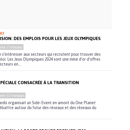
023
SION: DES EMPLOIS POUR LES JEUX OLYMPIQUES
urée
7 minutes
e s’intéresser aux secteurs qui recrutent pour trouver des
loi. Les Jeux Olympiques 2024 sont une mine d’or d’offres
ecteurs en...
SPÉCIALE CONSACRÉE À LA TRANSITION
urée
57 minutes
nedis organisait un Side-Event en amont du One Planet
ébattre autour du futur des réseaux et des réseaux du