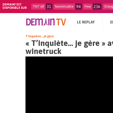
DEMAIN! EST
31
94
236
TNT idf
Numéricable
Free
Oran
DISPONIBLE SUR
LE REPLAY
E
T’inquiète… je gère
« T’inquiète… je gère » 
winetruck