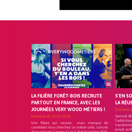
LA FILIÈRE FORÊT-BOIS RECRUTE
S’EN S
PARTOUT EN FRANCE, AVEC LES
LA RÉU
JOURNÉES VERY WOOD MÉTIERS !
Emission 
Emission du
20/07/2026
Samuel Bl
l’addicti
Une filière qui recrute… mais manque de
transforme
candidats Vous cherchez un métier utile, concret
projet pro
et tourné vers l’avenir ? Les 7, 8 et 9 octobre 2026,