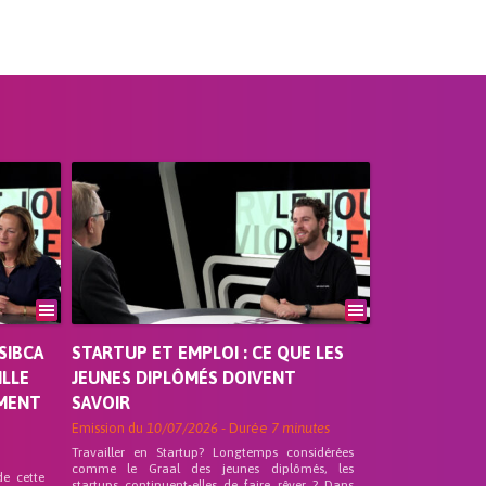
SIBCA
STARTUP ET EMPLOI : CE QUE LES
ILLE
JEUNES DIPLÔMÉS DOIVENT
EMENT
SAVOIR
Emission du
10/07/2026
- Durée
7 minutes
Travailler en Startup? Longtemps considérées
comme le Graal des jeunes diplômés, les
de cette
startups continuent-elles de faire rêver ? Dans