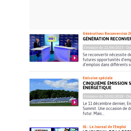
Générations Reconversion 2
GÉNÉRATION RECONVER
Emission du
21/04/2023
- D
Se reconvertir nécessite d
futures opportunités d’emp
d’emplois dans différents s
Emission spéciale
CINQUIÈME ÉMISSION 
ÉNERGÉTIQUE
Emission du
10/02/2018
- D
Le 11 décembre dernier, E
Summit. Une occasion de d
futur. Mais...
01 - Le Journal de l'Emploi