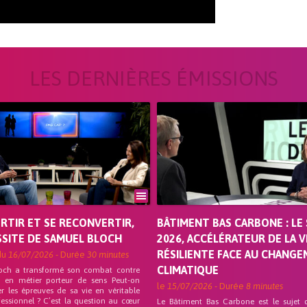
LES DERNIÈRES ÉMISSIONS
ORTIR ET SE RECONVERTIR,
BÂTIMENT BAS CARBONE : LE 
SSITE DE SAMUEL BLOCH
2026, ACCÉLÉRATEUR DE LA V
RÉSILIENTE FACE AU CHANG
du
16/07/2026
- Durée
30 minutes
CLIMATIQUE
och a transformé son combat contre
on en métier porteur de sens Peut-on
le
15/07/2026
- Durée
8 minutes
r les épreuves de sa vie en véritable
fessionnel ? C’est la question au cœur
Le Bâtiment Bas Carbone est le sujet 