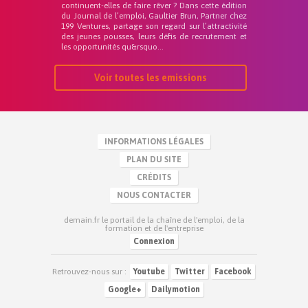
continuent-elles de faire rêver ? Dans cette édition
du Journal de l’emploi, Gaultier Brun, Partner chez
199 Ventures, partage son regard sur l’attractivité
des jeunes pousses, leurs défis de recrutement et
les opportunités qu&rsquo...
Voir toutes les emissions
INFORMATIONS LÉGALES
PLAN DU SITE
CRÉDITS
NOUS CONTACTER
demain.fr le portail de la chaîne de l'emploi, de la
formation et de l'entreprise
Connexion
Retrouvez-nous sur :
Youtube
Twitter
Facebook
Google+
Dailymotion