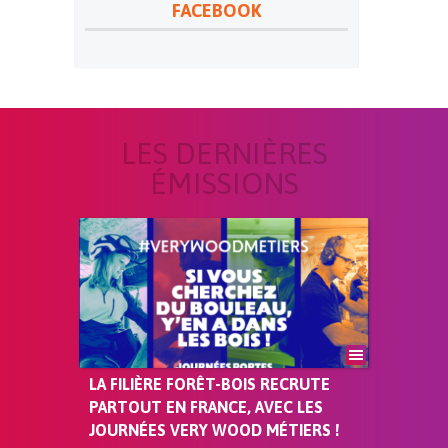
FACEBOOK
LES DERNIÈRES
ÉMISSIONS
LA FILIÈRE FORÊT-BOIS RECRUTE
PARTOUT EN FRANCE, AVEC LES
JOURNÉES VERY WOOD MÉTIERS !