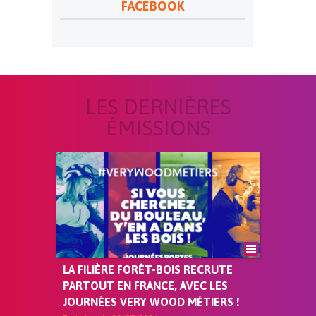
FACEBOOK
LES DERNIÈRES
ÉMISSIONS
LA FILIÈRE FORÊT-BOIS RECRUTE
PARTOUT EN FRANCE, AVEC LES
JOURNÉES VERY WOOD MÉTIERS !