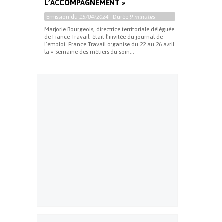
L’ACCOMPAGNEMENT »
Emission du
15/04/2024
- Durée
9 minutes
Marjorie Bourgeois, directrice territoriale déléguée
de France Travail, était l’invitée du journal de
l’emploi. France Travail organise du 22 au 26 avril
la « Semaine des métiers du soin...