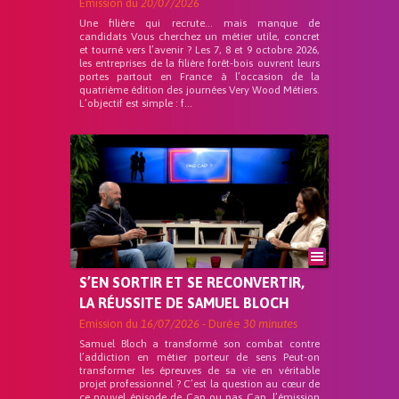
Emission du
20/07/2026
Une filière qui recrute… mais manque de
candidats Vous cherchez un métier utile, concret
et tourné vers l’avenir ? Les 7, 8 et 9 octobre 2026,
les entreprises de la filière forêt-bois ouvrent leurs
portes partout en France à l’occasion de la
quatrième édition des journées Very Wood Métiers.
L’objectif est simple : f...
S’EN SORTIR ET SE RECONVERTIR,
LA RÉUSSITE DE SAMUEL BLOCH
Emission du
16/07/2026
- Durée
30 minutes
Samuel Bloch a transformé son combat contre
l’addiction en métier porteur de sens Peut-on
transformer les épreuves de sa vie en véritable
projet professionnel ? C’est la question au cœur de
ce nouvel épisode de Cap ou pas Cap, l’émission