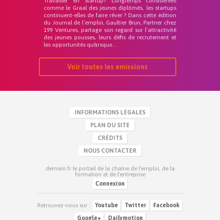
Travailler en Startup? Longtemps considérées
comme le Graal des jeunes diplômés, les startups
continuent-elles de faire rêver ? Dans cette édition
du Journal de l’emploi, Gaultier Brun, Partner chez
199 Ventures, partage son regard sur l’attractivité
des jeunes pousses, leurs défis de recrutement et
les opportunités qu&rsquo...
Voir toutes les emissions
INFORMATIONS LÉGALES
PLAN DU SITE
CRÉDITS
NOUS CONTACTER
demain.fr le portail de la chaîne de l'emploi, de la
formation et de l'entreprise
Connexion
Retrouvez-nous sur :
Youtube
Twitter
Facebook
Google+
Dailymotion