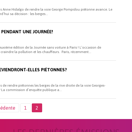
aris Anne Hidalgo de rendre la voie George Pompidou piétonne avance. Le
rd’hui sa décision : les berges...
E PENDANT UNE JOURNÉE!
uxième édition de la Journée sans voiture à Paris ! L’occasion de
 craindre la pollution et les chauffeurs. Paris, récemment...
DEVIENDRONT-ELLES PIÉTONNES?
is de rendre piétonnes les berges de la rive droite de la voie Georges-
? La commission d’enquête publique a...
cédente
1
2