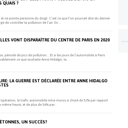
 QUAIS ?
et ne pointe personne du doigt. C’est ce que l’on pourrait dire du dernier
 de contrôler la pollution de l’air. En...
ELLES VONT DISPARAÎTRE DU CENTRE DE PARIS EN 2020
ss, période de pics de pollution… Et si les jours de l’automobile à Paris
bablement ce que souhaite Anne Hidalgo, la...
URE: LA GUERRE EST DÉCLARÉE ENTRE ANNE HIDALGO
STES
l’opération, le trafic automobile intra-muros a chuté de 52% par rapport
 même heure, et de plus de 56% par...
PIÉTONNES, UN SUCCÈS?