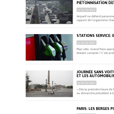
PIÉTONNISATION DES
le 11/10/2017
Airparif ne défend personne 
rapport de l’organisme chargé
STATIONS SERVICE: 
le 10/10/2017
Plan vélo, Grand Paris expre
étaient comptés ? C’est pro
JOURNÉE SANS VOIT
ET LES AUTOMOBILI
le 02/10/2017
« Dès la première heure de 
au dimanche précédent à la
PARIS: LES BERGES 