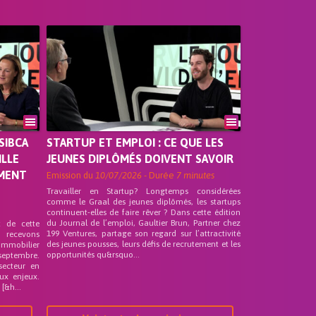
SIBCA
STARTUP ET EMPLOI : CE QUE LES
ILLE
JEUNES DIPLÔMÉS DOIVENT SAVOIR
EMENT
Emission du
10/07/2026
- Durée
7 minutes
Travailler en Startup? Longtemps considérées
comme le Graal des jeunes diplômés, les startups
continuent-elles de faire rêver ? Dans cette édition
du Journal de l’emploi, Gaultier Brun, Partner chez
t de cette
199 Ventures, partage son regard sur l’attractivité
s recevons
des jeunes pousses, leurs défis de recrutement et les
 Immobilier
opportunités qu&rsquo...
septembre.
secteur en
ux enjeux.
[&h...