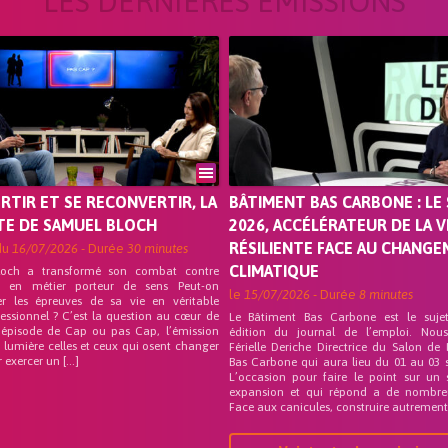
LES DERNIÈRES ÉMISSIONS
ORTIR ET SE RECONVERTIR, LA
BÂTIMENT BAS CARBONE : LE 
TE DE SAMUEL BLOCH
2026, ACCÉLÉRATEUR DE LA V
RÉSILIENTE FACE AU CHANG
du
16/07/2026
- Durée
30 minutes
CLIMATIQUE
loch a transformé son combat contre
on en métier porteur de sens Peut-on
le
15/07/2026
- Durée
8 minutes
er les épreuves de sa vie en véritable
fessionnel ? C’est la question au cœur de
Le Bâtiment Bas Carbone est le suje
 épisode de Cap ou pas Cap, l’émission
édition du journal de l’emploi. Nou
 lumière celles et ceux qui osent changer
Férielle Deriche Directrice du Salon de
r exercer un […]
Bas Carbone qui aura lieu du 01 au 03 
L’occasion pour faire le point sur un 
expansion et qui répond a de nombre
Face aux canicules, construire autrement 