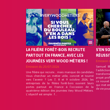
LA FILIÈRE FORÊT-BOIS RECRUTE
S’EN S
PARTOUT EN FRANCE, AVEC LES
RÉUSSI
JOURNÉES VERY WOOD MÉTIERS !
Emission 
Emission du
20/07/2026
Samuel B
l’addicti
Une filière qui recrute… mais manque de candidats
transform
Vous cherchez un métier utile, concret et tourné
projet pro
vers l’avenir ? Les 7, 8 et 9 octobre 2026, les
ce nouvel
entreprises de la filière forêt-bois ouvrent leurs
qui met en
portes partout en France à l’occasion de la
de vie pou
quatrième édition des journées Very Wood Métiers.
L’objectif est simple : f...