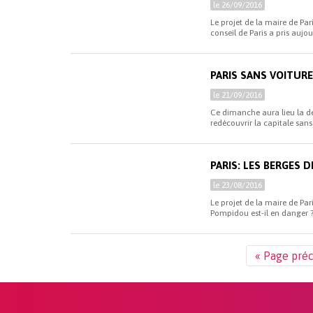
le 26/09/2016
Le projet de la maire de P
conseil de Paris a pris aujou
PARIS SANS VOITUR
le 21/09/2016
Ce dimanche aura lieu la de
redécouvrir la capitale sans
PARIS: LES BERGES 
le 23/08/2016
Le projet de la maire de Par
Pompidou est-il en danger 
« Page pré