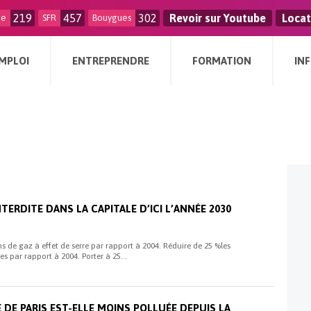
219
457
302
Revoir sur Youtube
Locat
ge
SFR
Bouygues
MPLOI
ENTREPRENDRE
FORMATION
IN
NTERDITE DANS LA CAPITALE D’ICI L’ANNÉE 2030
s de gaz à effet de serre par rapport à 2004. Réduire de 25 %les
par rapport à 2004. Porter à 25...
E DE PARIS EST-ELLE MOINS POLLUÉE DEPUIS LA