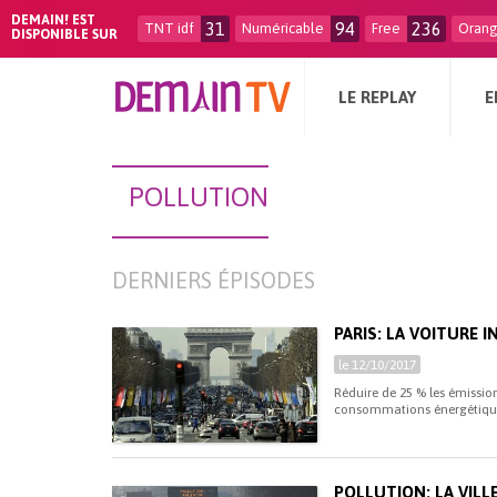
DEMAIN! EST
31
94
236
TNT idf
Numéricable
Free
Oran
DISPONIBLE SUR
LE REPLAY
E
POLLUTION
DERNIERS ÉPISODES
PARIS: LA VOITURE I
le 12/10/2017
Réduire de 25 % les émission
consommations énergétiques 
POLLUTION: LA VILL