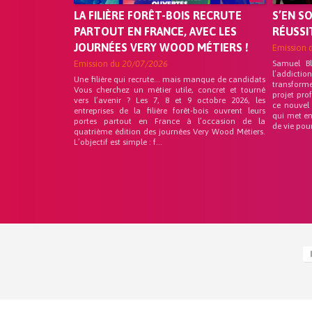
LA FILIÈRE FORÊT-BOIS RECRUTE
S’EN S
PARTOUT EN FRANCE, AVEC LES
RÉUSSI
JOURNÉES VERY WOOD MÉTIERS !
Emission 
Emission du
20/07/2026
Samuel B
l’addicti
Une filière qui recrute… mais manque de candidats
transform
Vous cherchez un métier utile, concret et tourné
projet pro
vers l’avenir ? Les 7, 8 et 9 octobre 2026, les
ce nouvel
entreprises de la filière forêt-bois ouvrent leurs
qui met en
portes partout en France à l’occasion de la
de vie pou
quatrième édition des journées Very Wood Métiers.
L’objectif est simple : f...