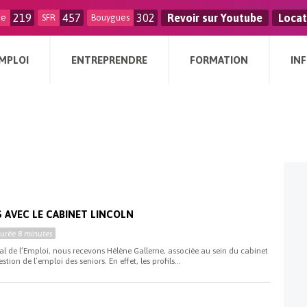
219
457
302
Revoir sur Youtube
Locat
ge
SFR
Bouygues
MPLOI
ENTREPRENDRE
FORMATION
IN
i
 AVEC LE CABINET LINCOLN
Durée
8 minutes
al de l’Emploi, nous recevons Hélène Gallerne, associée au sein du cabinet
tion de l’emploi des seniors. En effet, les profils...