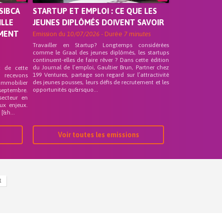
SIBCA
STARTUP ET EMPLOI : CE QUE LES
ILLE
JEUNES DIPLÔMÉS DOIVENT SAVOIR
EMENT
Emission du
10/07/2026
- Durée
7 minutes
Travailler en Startup? Longtemps considérées
comme le Graal des jeunes diplômés, les startups
continuent-elles de faire rêver ? Dans cette édition
du Journal de l’emploi, Gaultier Brun, Partner chez
t de cette
199 Ventures, partage son regard sur l’attractivité
s recevons
des jeunes pousses, leurs défis de recrutement et les
 Immobilier
opportunités qu&rsquo...
septembre.
secteur en
ux enjeux.
[&h...
Voir toutes les emissions
R