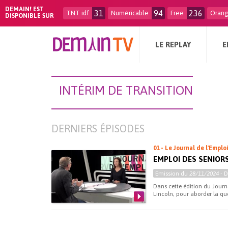
DEMAIN! EST
31
94
236
TNT idf
Numéricable
Free
Oran
DISPONIBLE SUR
LE REPLAY
E
INTÉRIM DE TRANSITION
DERNIERS ÉPISODES
01 - Le Journal de l'Emplo
EMPLOI DES SENIORS
Emission du
28/11/2024
- 
Dans cette édition du Journ
Lincoln, pour aborder la ques