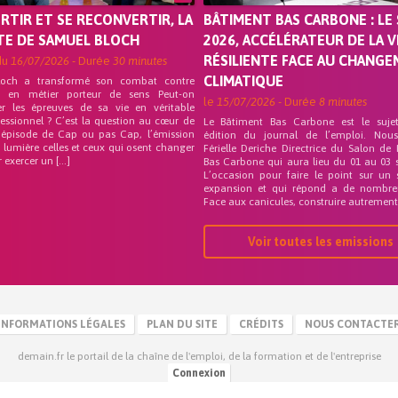
ORTIR ET SE RECONVERTIR, LA
BÂTIMENT BAS CARBONE : LE 
TE DE SAMUEL BLOCH
2026, ACCÉLÉRATEUR DE LA V
RÉSILIENTE FACE AU CHANG
du
16/07/2026
- Durée
30 minutes
CLIMATIQUE
loch a transformé son combat contre
on en métier porteur de sens Peut-on
le
15/07/2026
- Durée
8 minutes
er les épreuves de sa vie en véritable
fessionnel ? C’est la question au cœur de
Le Bâtiment Bas Carbone est le suje
 épisode de Cap ou pas Cap, l’émission
édition du journal de l’emploi. Nou
 lumière celles et ceux qui osent changer
Férielle Deriche Directrice du Salon de
r exercer un […]
Bas Carbone qui aura lieu du 01 au 03 
L’occasion pour faire le point sur un 
expansion et qui répond a de nombre
Face aux canicules, construire autrement 
Voir toutes les emissions
INFORMATIONS LÉGALES
PLAN DU SITE
CRÉDITS
NOUS CONTACTE
demain.fr le portail de la chaîne de l'emploi, de la formation et de l'entreprise
Connexion