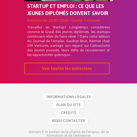
STARTUP ET EMPLOI : CE QUE LES
JEUNES DIPLÔMÉS DOIVENT SAVOIR
Emission du
10/07/2026
- Durée
7 minutes
Travailler en Startup? Longtemps considérées
comme le Graal des jeunes diplômés, les startups
continuent-elles de faire rêver ? Dans cette édition
du Journal de l’emploi, Gaultier Brun, Partner chez
199 Ventures, partage son regard sur l’attractivité
des jeunes pousses, leurs défis de recrutement et
les opportunités qu&rsquo...
Voir toutes les emissions
INFORMATIONS LÉGALES
PLAN DU SITE
CRÉDITS
NOUS CONTACTER
demain.fr le portail de la chaîne de l'emploi, de la
formation et de l'entreprise