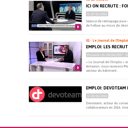
ICI ON RECRUTE : F
le 25/11/2022
Séance de rattrapage pour c
de Follow au micro de Jér
01 - Le Journal de l'Emplo
EMPLOI: LES RECRU
Emission du
04/04/2017
- 
« Le Journal de l’Emploi » e
émission, nous recevons M
secteur du bâtiment...
EMPLOI: DEVOTEAM 
le 18/06/2016
Devoteam, acteur du conseil
collaborateurs en 2016. Une