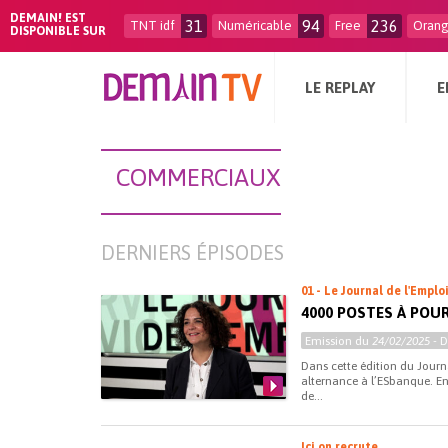
DEMAIN! EST
31
94
236
TNT idf
Numéricable
Free
Oran
DISPONIBLE SUR
LE REPLAY
E
COMMERCIAUX
DERNIERS ÉPISODES
01 - Le Journal de l'Emplo
4000 POSTES À POU
Emission du
24/02/2025
- 
Dans cette édition du Journ
alternance à l’ESbanque. E
de...
Ici on recrute