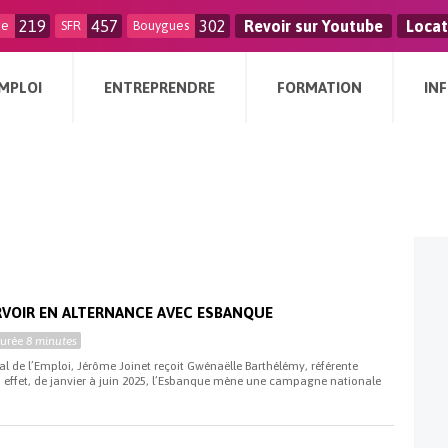
219
457
302
Revoir sur Youtube
Locat
ge
SFR
Bouygues
MPLOI
ENTREPRENDRE
FORMATION
IN
i
RVOIR EN ALTERNANCE AVEC ESBANQUE
Durée
8 minutes
al de l’Emploi, Jérôme Joinet reçoit Gwénaëlle Barthélémy, référente
n effet, de janvier à juin 2025, l’Esbanque mène une campagne nationale