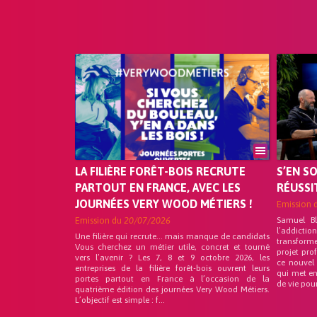
LA FILIÈRE FORÊT-BOIS RECRUTE
S’EN S
PARTOUT EN FRANCE, AVEC LES
RÉUSSI
JOURNÉES VERY WOOD MÉTIERS !
Emission 
Emission du
20/07/2026
Samuel B
l’addicti
Une filière qui recrute… mais manque de candidats
transform
Vous cherchez un métier utile, concret et tourné
projet pro
vers l’avenir ? Les 7, 8 et 9 octobre 2026, les
ce nouvel
entreprises de la filière forêt-bois ouvrent leurs
qui met en
portes partout en France à l’occasion de la
de vie pou
quatrième édition des journées Very Wood Métiers.
L’objectif est simple : f...