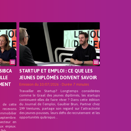
SIBCA
STARTUP ET EMPLOI : CE QUE LES
ILLE
JEUNES DIPLÔMÉS DOIVENT SAVOIR
EMENT
Emission du
10/07/2026
- Durée
7 minutes
Travailler en Startup? Longtemps considérées
comme le Graal des jeunes diplômés, les startups
continuent-elles de faire rêver ? Dans cette édition
du Journal de l’emploi, Gaultier Brun, Partner chez
t de cette
199 Ventures, partage son regard sur l’attractivité
s recevons
des jeunes pousses, leurs défis de recrutement et les
 Immobilier
opportunités qu&rsquo...
septembre.
secteur en
ux enjeux.
[&h...