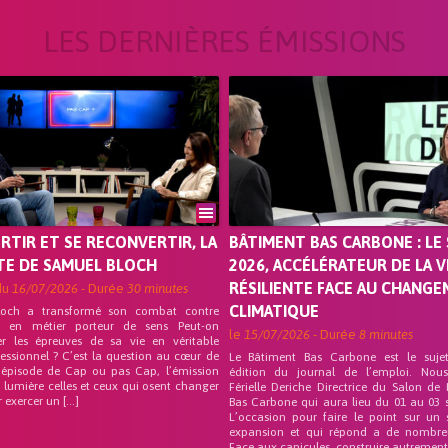
LES DERNIÈRES ÉMISSIONS
ORTIR ET SE RECONVERTIR, LA
BÂTIMENT BAS CARBONE : LE 
TE DE SAMUEL BLOCH
2026, ACCÉLÉRATEUR DE LA V
RÉSILIENTE FACE AU CHANG
du
16/07/2026
- Durée
30 minutes
CLIMATIQUE
loch a transformé son combat contre
on en métier porteur de sens Peut-on
le
15/07/2026
- Durée
8 minutes
er les épreuves de sa vie en véritable
fessionnel ? C’est la question au cœur de
Le Bâtiment Bas Carbone est le suje
 épisode de Cap ou pas Cap, l’émission
édition du journal de l’emploi. Nou
 lumière celles et ceux qui osent changer
Férielle Deriche Directrice du Salon de
r exercer un […]
Bas Carbone qui aura lieu du 01 au 03 
L’occasion pour faire le point sur un 
expansion et qui répond a de nombre
Face aux canicules, construire autrement 