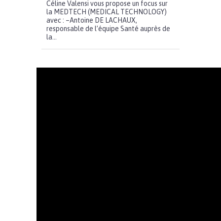
Céline Valensi vous propose un focus sur
la MEDTECH (MEDICAL TECHNOLOGY)
avec : –Antoine DE LACHAUX,
responsable de l’équipe Santé auprès de
la...