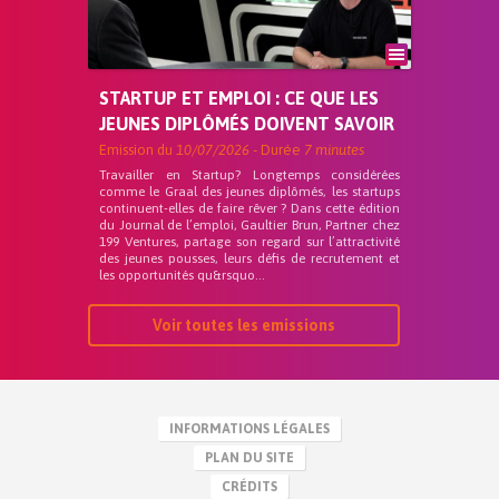
STARTUP ET EMPLOI : CE QUE LES
JEUNES DIPLÔMÉS DOIVENT SAVOIR
Emission du
10/07/2026
- Durée
7 minutes
Travailler en Startup? Longtemps considérées
comme le Graal des jeunes diplômés, les startups
continuent-elles de faire rêver ? Dans cette édition
du Journal de l’emploi, Gaultier Brun, Partner chez
199 Ventures, partage son regard sur l’attractivité
des jeunes pousses, leurs défis de recrutement et
les opportunités qu&rsquo...
Voir toutes les emissions
INFORMATIONS LÉGALES
PLAN DU SITE
CRÉDITS