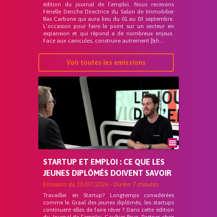
édition du journal de l’emploi. Nous recevons
Férielle Deriche Directrice du Salon de Immobilier
Bas Carbone qui aura lieu du 01 au 03 septembre.
L’occasion pour faire le point sur un secteur en
expansion et qui répond a de nombreux enjeux.
Face aux canicules, construire autrement [&h...
Voir toutes les emissions
STARTUP ET EMPLOI : CE QUE LES
JEUNES DIPLÔMÉS DOIVENT SAVOIR
Emission du
10/07/2026
- Durée
7 minutes
Travailler en Startup? Longtemps considérées
comme le Graal des jeunes diplômés, les startups
continuent-elles de faire rêver ? Dans cette édition