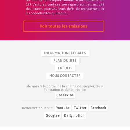
du Journal de l’emploi, Gaultier Brun, Partner chez
199 Ventures, partage son regard sur l’attractivité
des jeunes pousses, leurs défis de recrutement et
les opportunités qu&rsquo...
Voir toutes les emissions
INFORMATIONS LÉGALES
PLAN DU SITE
CRÉDITS
NOUS CONTACTER
demain.fr le portail de la chaîne de l'emploi, de la
formation et de l'entreprise
Connexion
Retrouvez-nous sur :
Youtube
Twitter
Facebook
Google+
Dailymotion