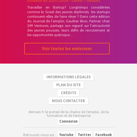
Emission du
10/07/2026
- Durée
7 minutes
Travailler en Startup? Longtemps considérées
comme le Graal des jeunes diplômés, les startups
continuent-elles de faire rêver ? Dans cette édition
du Journal de l’emploi, Gaultier Brun, Partner chez
199 Ventures, partage son regard sur l’attractivité
des jeunes pousses, leurs défis de recrutement et
les opportunités qu&rsquo...
Voir toutes les emissions
INFORMATIONS LÉGALES
PLAN DU SITE
CRÉDITS
NOUS CONTACTER
demain.fr le portail de la chaîne de l'emploi, de la
formation et de l'entreprise
Connexion
Retrouvez-nous sur :
Youtube
Twitter
Facebook