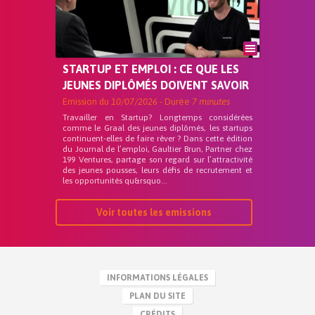
STARTUP ET EMPLOI : CE QUE LES
JEUNES DIPLÔMÉS DOIVENT SAVOIR
Emission du
10/07/2026
- Durée
7 minutes
Travailler en Startup? Longtemps considérées
comme le Graal des jeunes diplômés, les startups
continuent-elles de faire rêver ? Dans cette édition
du Journal de l’emploi, Gaultier Brun, Partner chez
199 Ventures, partage son regard sur l’attractivité
des jeunes pousses, leurs défis de recrutement et
les opportunités qu&rsquo...
Voir toutes les emissions
INFORMATIONS LÉGALES
PLAN DU SITE
CRÉDITS