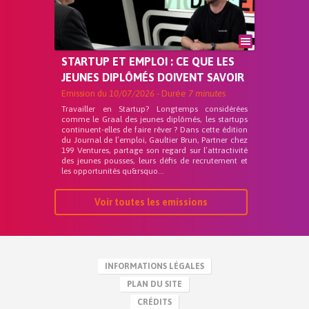
STARTUP ET EMPLOI : CE QUE LES
JEUNES DIPLÔMÉS DOIVENT SAVOIR
Emission du
10/07/2026
- Durée
7 minutes
Travailler en Startup? Longtemps considérées
comme le Graal des jeunes diplômés, les startups
continuent-elles de faire rêver ? Dans cette édition
du Journal de l’emploi, Gaultier Brun, Partner chez
199 Ventures, partage son regard sur l’attractivité
des jeunes pousses, leurs défis de recrutement et
les opportunités qu&rsquo...
Voir toutes les emissions
INFORMATIONS LÉGALES
PLAN DU SITE
CRÉDITS