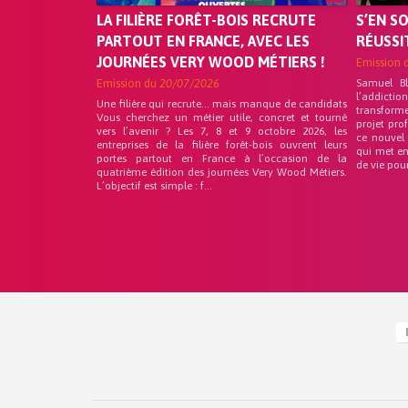
LA FILIÈRE FORÊT-BOIS RECRUTE
S’EN S
PARTOUT EN FRANCE, AVEC LES
RÉUSSI
JOURNÉES VERY WOOD MÉTIERS !
Emission 
Emission du
20/07/2026
Samuel B
l’addicti
Une filière qui recrute… mais manque de candidats
transform
Vous cherchez un métier utile, concret et tourné
projet pro
vers l’avenir ? Les 7, 8 et 9 octobre 2026, les
ce nouvel
entreprises de la filière forêt-bois ouvrent leurs
qui met en
portes partout en France à l’occasion de la
de vie pou
quatrième édition des journées Very Wood Métiers.
L’objectif est simple : f...