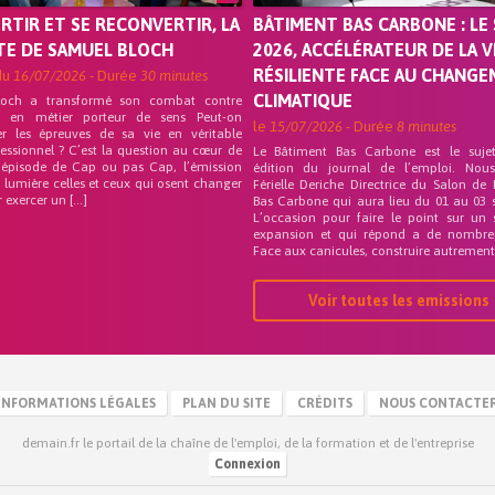
ORTIR ET SE RECONVERTIR, LA
BÂTIMENT BAS CARBONE : LE 
TE DE SAMUEL BLOCH
2026, ACCÉLÉRATEUR DE LA V
RÉSILIENTE FACE AU CHANG
du
16/07/2026
- Durée
30 minutes
CLIMATIQUE
loch a transformé son combat contre
on en métier porteur de sens Peut-on
le
15/07/2026
- Durée
8 minutes
er les épreuves de sa vie en véritable
fessionnel ? C’est la question au cœur de
Le Bâtiment Bas Carbone est le suje
 épisode de Cap ou pas Cap, l’émission
édition du journal de l’emploi. Nou
 lumière celles et ceux qui osent changer
Férielle Deriche Directrice du Salon de
r exercer un […]
Bas Carbone qui aura lieu du 01 au 03 
L’occasion pour faire le point sur un 
expansion et qui répond a de nombre
Face aux canicules, construire autrement 
Voir toutes les emissions
INFORMATIONS LÉGALES
PLAN DU SITE
CRÉDITS
NOUS CONTACTE
demain.fr le portail de la chaîne de l'emploi, de la formation et de l'entreprise
Connexion