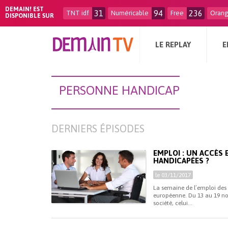
DEMAIN! EST
31
94
236
TNT idf
Numéricable
Free
Oran
DISPONIBLE SUR
LE REPLAY
E
PERSONNE HANDICAP
DERNIERS ÉPISODES
EMPLOI : UN ACCÈS
HANDICAPÉES ?
le 03/11/2017
La semaine de l’emploi des
européenne. Du 13 au 19 n
société, celui...