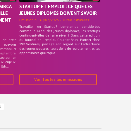
SIBCA
STARTUP ET EMPLOI : CE QUE LES
ILLE
JEUNES DIPLÔMÉS DOIVENT SAVOIR
EMENT
Emission du
10/07/2026
- Durée
7 minutes
Travailler en Startup? Longtemps considérées
comme le Graal des jeunes diplômés, les startups
continuent-elles de faire rêver ? Dans cette édition
du Journal de l’emploi, Gaultier Brun, Partner chez
t de cette
199 Ventures, partage son regard sur l’attractivité
s recevons
des jeunes pousses, leurs défis de recrutement et les
 Immobilier
opportunités qu&rsquo...
septembre.
secteur en
ux enjeux.
[&h...
Voir toutes les emissions
R