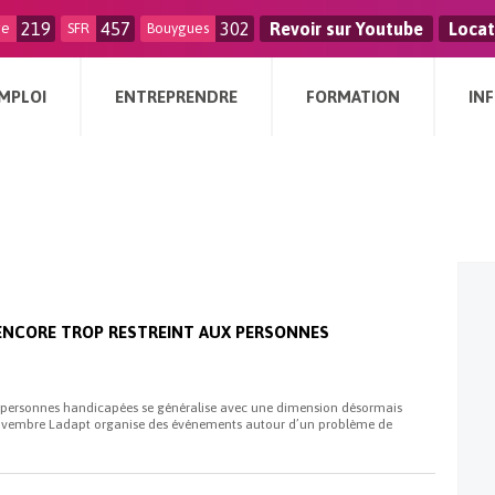
219
457
302
Revoir sur Youtube
Locat
ge
SFR
Bouygues
MPLOI
ENTREPRENDRE
FORMATION
IN
 ENCORE TROP RESTREINT AUX PERSONNES
 personnes handicapées se généralise avec une dimension désormais
ovembre Ladapt organise des événements autour d’un problème de