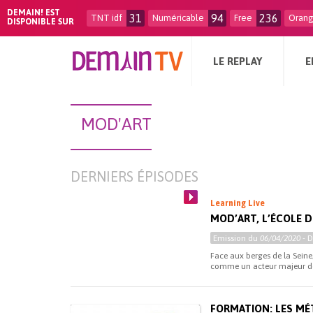
DEMAIN! EST
31
94
236
TNT idf
Numéricable
Free
Oran
DISPONIBLE SUR
LE REPLAY
E
MOD'ART
DERNIERS ÉPISODES
Learning Live
MOD’ART, L’ÉCOLE 
Emission du
06/04/2020
- 
Face aux berges de la Seine
comme un acteur majeur de 
FORMATION: LES MÉ