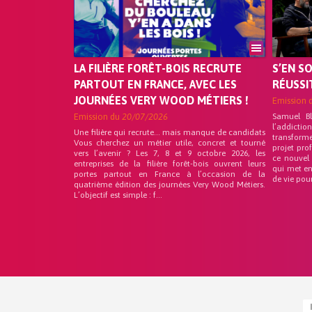
LA FILIÈRE FORÊT-BOIS RECRUTE
S’EN S
PARTOUT EN FRANCE, AVEC LES
RÉUSSI
JOURNÉES VERY WOOD MÉTIERS !
Emission 
Emission du
20/07/2026
Samuel B
l’addicti
Une filière qui recrute… mais manque de candidats
transform
Vous cherchez un métier utile, concret et tourné
projet pro
vers l’avenir ? Les 7, 8 et 9 octobre 2026, les
ce nouvel
entreprises de la filière forêt-bois ouvrent leurs
qui met en
portes partout en France à l’occasion de la
de vie pou
quatrième édition des journées Very Wood Métiers.
L’objectif est simple : f...