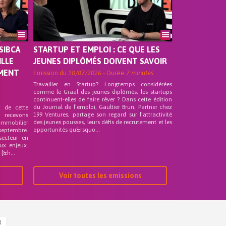
SIBCA
STARTUP ET EMPLOI : CE QUE LES
ILLE
JEUNES DIPLÔMÉS DOIVENT SAVOIR
EMENT
Emission du
10/07/2026
- Durée
7 minutes
Travailler en Startup? Longtemps considérées
comme le Graal des jeunes diplômés, les startups
continuent-elles de faire rêver ? Dans cette édition
du Journal de l’emploi, Gaultier Brun, Partner chez
t de cette
199 Ventures, partage son regard sur l’attractivité
s recevons
des jeunes pousses, leurs défis de recrutement et les
 Immobilier
opportunités qu&rsquo...
septembre.
secteur en
ux enjeux.
[&h...
Voir toutes les emissions
R