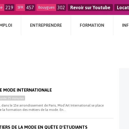
219
457
302
Revoir sur Youtube
Locat
ge
SFR
Bouygues
MPLOI
ENTREPRENDRE
FORMATION
IN
DE MODE INTERNATIONALE
Durée
25 minutes
, dans le 15e arrondissement de Paris, Mod’Art International se place
la formation des métiers de la mode. En...
TIERS DE LA MODE EN QUÊTE D’ÉTUDIANTS