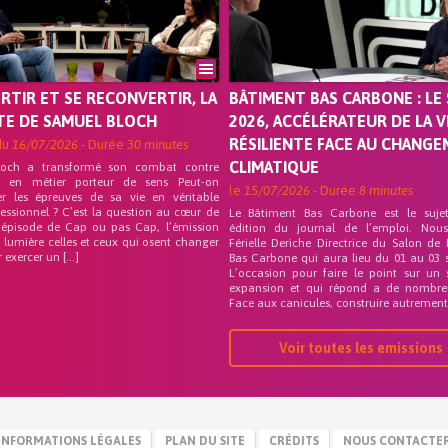
ORTIR ET SE RECONVERTIR, LA
BÂTIMENT BAS CARBONE : LE 
TE DE SAMUEL BLOCH
2026, ACCÉLÉRATEUR DE LA V
RÉSILIENTE FACE AU CHANG
du
16/07/2026
- Durée
30 minutes
CLIMATIQUE
loch a transformé son combat contre
on en métier porteur de sens Peut-on
le
15/07/2026
- Durée
8 minutes
er les épreuves de sa vie en véritable
fessionnel ? C’est la question au cœur de
Le Bâtiment Bas Carbone est le suje
 épisode de Cap ou pas Cap, l’émission
édition du journal de l’emploi. Nou
 lumière celles et ceux qui osent changer
Férielle Deriche Directrice du Salon de
r exercer un […]
Bas Carbone qui aura lieu du 01 au 03 
L’occasion pour faire le point sur un 
expansion et qui répond a de nombre
Face aux canicules, construire autrement 
Voir toutes les emissions
INFORMATIONS LÉGALES
PLAN DU SITE
CRÉDITS
NOUS CONTACTE