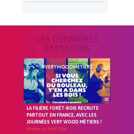
LES DERNIÈRES
ÉMISSIONS
LA FILIÈRE FORÊT-BOIS RECRUTE
PARTOUT EN FRANCE, AVEC LES
JOURNÉES VERY WOOD MÉTIERS !
Emission du
20/07/2026