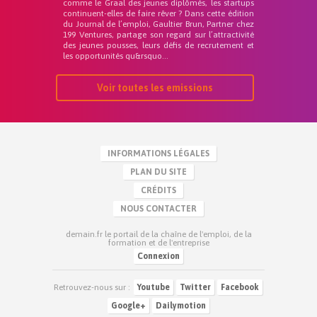
comme le Graal des jeunes diplômés, les startups
continuent-elles de faire rêver ? Dans cette édition
du Journal de l’emploi, Gaultier Brun, Partner chez
199 Ventures, partage son regard sur l’attractivité
des jeunes pousses, leurs défis de recrutement et
les opportunités qu&rsquo...
Voir toutes les emissions
INFORMATIONS LÉGALES
PLAN DU SITE
CRÉDITS
NOUS CONTACTER
demain.fr le portail de la chaîne de l'emploi, de la
formation et de l'entreprise
Connexion
Retrouvez-nous sur :
Youtube
Twitter
Facebook
Google+
Dailymotion