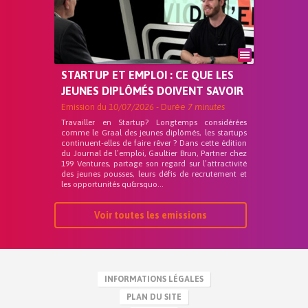
STARTUP ET EMPLOI : CE QUE LES
JEUNES DIPLÔMÉS DOIVENT SAVOIR
Emission du
10/07/2026
- Durée
7 minutes
Travailler en Startup? Longtemps considérées
comme le Graal des jeunes diplômés, les startups
continuent-elles de faire rêver ? Dans cette édition
du Journal de l’emploi, Gaultier Brun, Partner chez
199 Ventures, partage son regard sur l’attractivité
des jeunes pousses, leurs défis de recrutement et
les opportunités qu&rsquo...
Voir toutes les emissions
INFORMATIONS LÉGALES
PLAN DU SITE